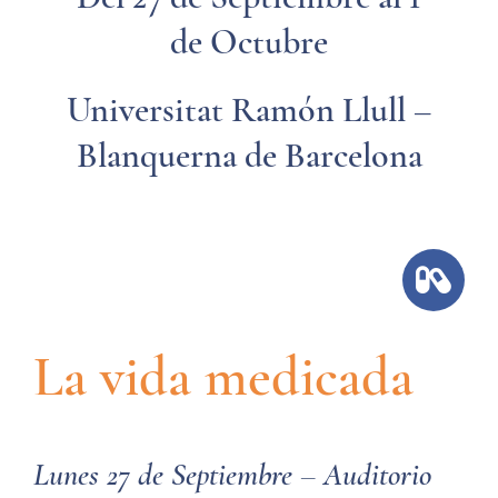
de Octubre
Universitat Ramón Llull –
Blanquerna de Barcelona
Necesarias
Estas
cookies no
La vida medicada
son
opcionales.
Son
necesarias
para que
Lunes 27 de Septiembre – Auditorio
funcione la
web.