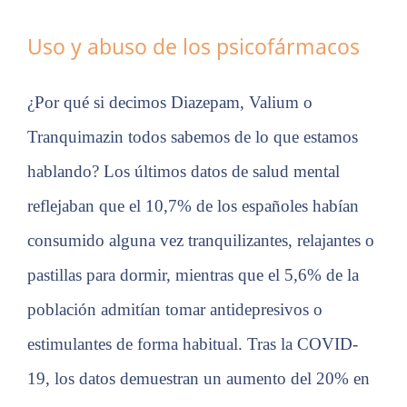
Uso y abuso de los psicofármacos
Estadísticas
Para que
podamos
¿Por qué si decimos Diazepam, Valium o
mejorar la
funcionalidad
Tranquimazin todos sabemos de lo que estamos
y estructura
de la web, en
hablando? Los últimos datos de salud mental
base a cómo
se usa la
reflejaban que el 10,7% de los españoles habían
web.
consumido alguna vez tranquilizantes, relajantes o
pastillas para dormir, mientras que el 5,6% de la
Experiencia
Para que
población admitían tomar antidepresivos o
nuestra web
funcione lo
estimulantes de forma habitual. Tras la COVID-
mejor posible
durante tu
19, los datos demuestran un aumento del 20% en
visita. Si