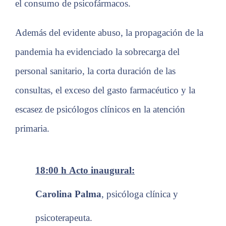
el consumo de psicofármacos.
rechaza estas
cookies,
algunas
Además del evidente abuso, la propagación de la
funcionalidades
desaparecerán
pandemia ha evidenciado la sobrecarga del
de la web.
personal sanitario, la corta duración de las
Marketing
consultas, el exceso del gasto farmacéutico y la
Al compartir tus
intereses y
escasez de psicólogos clínicos en la atención
comportamiento
primaria.
mientras visitas
nuestro sitio,
aumentas la
posibilidad de
ver contenido y
18:00 h
Acto inaugural:
ofertas
personalizados.
Carolina Palma
,
psicóloga clínica y
psicoterapeuta
.