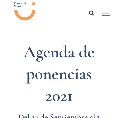
Saltar
al
contenido
Agenda de
ponencias
2021
Del 27 de Septiembre al 1