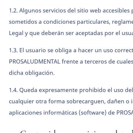
1.2. Algunos servicios del sitio web accesibl
Estadísticas
sometidos a condiciones particulares, reglame
Para que
podamos
Legal y que deberán ser aceptadas por el usuar
mejorar la
funcionalidad
y estructura
1.3. El usuario se obliga a hacer un uso corre
de la web, en
PROSALUDMENTAL frente a terceros de cualesq
base a cómo
se usa la
dicha obligación.
web.
1.4. Queda expresamente prohibido el uso del
Experiencia
Para que
cualquier otra forma sobrecarguen, dañen o i
nuestra web
funcione lo
aplicaciones informáticas (software) de PRO
mejor posible
durante tu
visita. Si