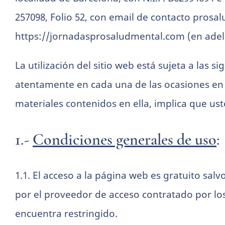
257098, Folio 52, con email de contacto prosal
https://jornadasprosaludmental.com
(en adel
La utilización del sitio web está sujeta a las 
atentamente en cada una de las ocasiones en q
materiales contenidos en ella, implica que ust
Necesarias
1.-
Condiciones generales de uso
:
Estas
cookies no
son
opcionales.
1.1. El acceso a la página web es gratuito sal
Son
por el proveedor de acceso contratado por los
necesarias
para que
encuentra restringido.
funcione la
web.