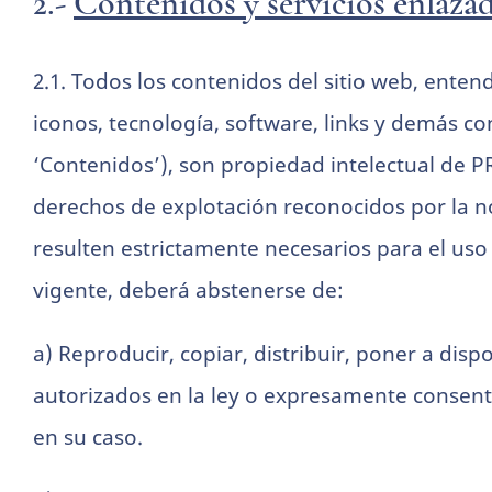
2.-
Contenidos y servicios enlazad
rechaza estas
cookies,
algunas
funcionalidades
2.1. Todos los contenidos del sitio web, enten
desaparecerán
de la web.
iconos, tecnología, software, links y demás c
‘Contenidos’), son propiedad intelectual de
Marketing
derechos de explotación reconocidos por la n
Al compartir tus
intereses y
resulten estrictamente necesarios para el uso 
comportamiento
mientras visitas
vigente, deberá abstenerse de:
nuestro sitio,
aumentas la
posibilidad de
a) Reproducir, copiar, distribuir, poner a dis
ver contenido y
ofertas
autorizados en la ley o expresamente consen
personalizados.
en su caso.