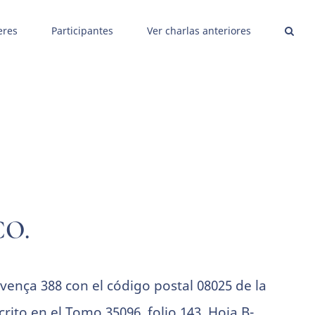
eres
Participantes
Ver charlas anteriores
CO.
ença 388 con el código postal 08025 de la
crito en el Tomo 35096, folio 143, Hoja B-