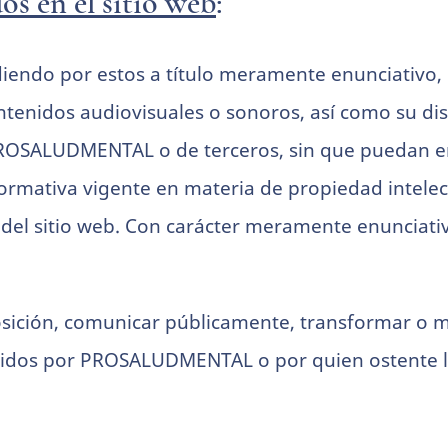
os en el sitio web
:
diendo por estos a título meramente enunciativo, l
ontenidos audiovisuales o sonoros, así como su dis
 PROSALUDMENTAL o de terceros, sin que puedan e
ormativa vigente en materia de propiedad intelec
del sitio web. Con carácter meramente enunciativo
posición, comunicar públicamente, transformar o m
tidos por PROSALUDMENTAL o por quien ostente la 