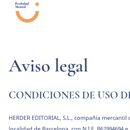
Saltar
al
contenido
Aviso legal
CONDICIONES DE USO DE
HERDER EDITORIAL, S.L., compañía mercantil d
localidad de Barcelona, con N.I.F. B62994694 e 